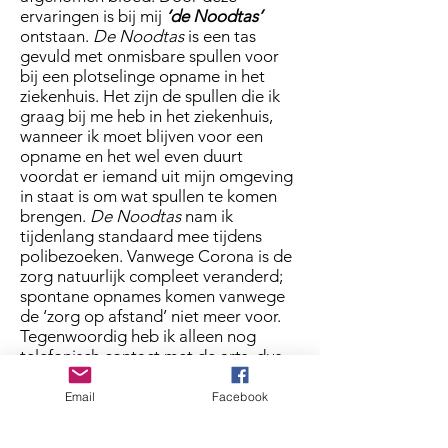
ervaringen is bij mij
‘de Noodtas’
ontstaan.
De Noodtas
is een tas
gevuld met onmisbare spullen voor
bij een plotselinge opname in het
ziekenhuis. Het zijn de spullen die ik
graag bij me heb in het ziekenhuis,
wanneer ik moet blijven voor een
opname en het wel even duurt
voordat er iemand uit mijn omgeving
in staat is om wat spullen te komen
brengen.
De Noodtas
nam ik
tijdenlang standaard mee tijdens
polibezoeken. Vanwege Corona is de
zorg natuurlijk compleet veranderd;
spontane opnames komen vanwege
de ‘zorg op afstand’ niet meer voor.
Tegenwoordig heb ik alleen nog
telefonisch contact met de arts, dus
na het bloedprikken ga ik sowieso
weer naar huis. Ondanks dat het sinds
Email
Facebook
Corona niet meer is voorgekomen
dat ik onverwachts voor opname