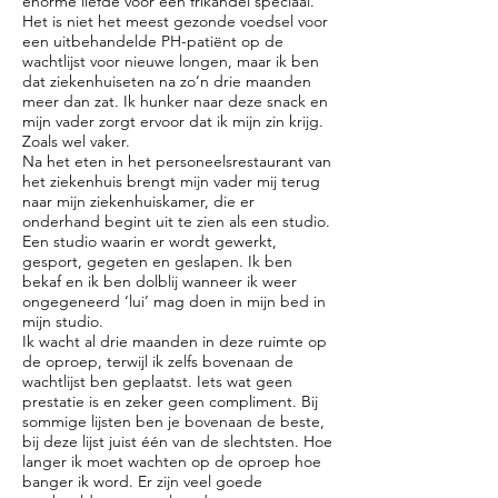
enorme liefde voor een frikandel speciaal.
Het is niet het meest gezonde voedsel voor
een uitbehandelde PH-patiënt op de
wachtlijst voor nieuwe longen, maar ik ben
dat ziekenhuiseten na zo’n drie maanden
meer dan zat. Ik hunker naar deze snack en
mijn vader zorgt ervoor dat ik mijn zin krijg.
Zoals wel vaker.
Na het eten in het personeelsrestaurant van
het ziekenhuis brengt mijn vader mij terug
naar mijn ziekenhuiskamer, die er
onderhand begint uit te zien als een studio.
Een studio waarin er wordt gewerkt,
gesport, gegeten en geslapen. Ik ben
bekaf en ik ben dolblij wanneer ik weer
ongegeneerd ‘lui’ mag doen in mijn bed in
mijn studio.
Ik wacht al drie maanden in deze ruimte op
de oproep, terwijl ik zelfs bovenaan de
wachtlijst ben geplaatst. Iets wat geen
prestatie is en zeker geen compliment. Bij
sommige lijsten ben je bovenaan de beste,
bij deze lijst juist één van de slechtsten. Hoe
langer ik moet wachten op de oproep hoe
banger ik word. Er zijn veel goede