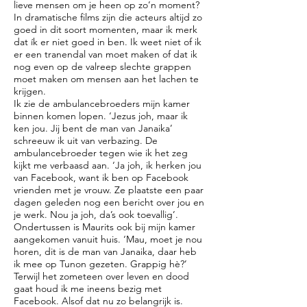
lieve mensen om je heen op zo’n moment?
In dramatische films zijn die acteurs altijd zo
goed in dit soort momenten, maar ik merk
dat ík er niet goed in ben. Ik weet niet of ik
er een tranendal van moet maken of dat ik
nog even op de valreep slechte grappen
moet maken om mensen aan het lachen te
krijgen.
Ik zie de ambulancebroeders mijn kamer
binnen komen lopen. ‘Jezus joh, maar ik
ken jou. Jij bent de man van Janaika’
schreeuw ik uit van verbazing. De
ambulancebroeder tegen wie ik het zeg
kijkt me verbaasd aan. ‘Ja joh, ik herken jou
van Facebook, want ik ben op Facebook
vrienden met je vrouw. Ze plaatste een paar
dagen geleden nog een bericht over jou en
je werk. Nou ja joh, da’s ook toevallig’.
Ondertussen is Maurits ook bij mijn kamer
aangekomen vanuit huis. ‘Mau, moet je nou
horen, dit is de man van Janaika, daar heb
ik mee op Tunon gezeten. Grappig hè?’
Terwijl het zometeen over leven en dood
gaat houd ik me ineens bezig met
Facebook. Alsof dat nu zo belangrijk is.