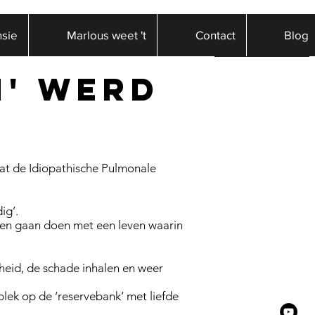
sie
Marlous weet 't
Contact
Blog
n' werd
at de Idiopathische Pulmonale
ig’.
llen gaan doen met een leven waarin
jheid, de schade inhalen en weer
 plek op de ‘reservebank’ met liefde