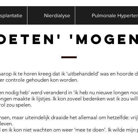
splantatie
Nierdialyse
Pulmonale Hyperten
oeten' 'moge
rop ik te horen kreeg dat ik ‘uitbehandeld’ was en hoorde d
der controle gehouden kon worden.
gen nodig heb’ werd veranderd in ‘ik heb nu nieuwe longen nod
ngen maakte ik lijstjes. Ik kon zoveel bedenken wat ik zou wi
ol zou spelen.
sen, maar uiteindelijk draaide het allemaal om hetzelfde: vri
leven.
il en ik kon niet wachten om weer ‘mee te doen’. Ik wilde mijn