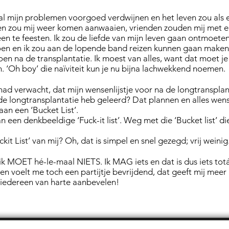
l mijn problemen voorgoed verdwijnen en het leven zou als e
even zou mij weer komen aanwaaien, vrienden zouden mij met 
n te feesten. Ik zou de liefde van mijn leven gaan ontmoeten
en en ik zou aan de lopende band reizen kunnen gaan maken
 na de transplantatie. Ik moest van alles, want dat moet je n
n. ‘Oh boy’ die naïviteit kun je nu bijna lachwekkend noemen.
had verwacht, dat mijn wensenlijstje voor na de longtranspla
 de longtransplantatie heb geleerd? Dat plannen en alles wen
an een ‘Bucket List’.
een denkbeeldige ‘Fuck-it list’. Weg met die ‘Bucket list’ di
kit List’ van mij? Oh, dat is simpel en snel gezegd; vrij weinig
 ik MOET hé-le-maal NIETS. Ik MAG iets en dat is dus iets to
n voelt me toch een partijtje bevrijdend, dat geeft mij meer
 iedereen van harte aanbevelen!